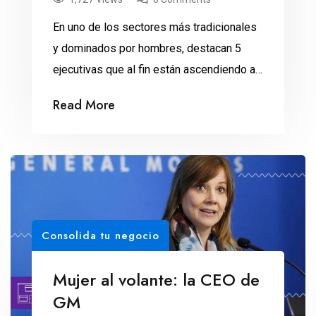
En uno de los sectores más tradicionales
y dominados por hombres, destacan 5
ejecutivas que al fin están ascendiendo a
las cúpulas del poder. A lo largo de sus
Read More
más de 100 años de historia, la General
Motors nunca había sido liderada por una
mujer. Desde que William C. Durant
arrancara la empresa en 1908, […]
Consolida tu negocio
Mujer al volante: la CEO de
GM