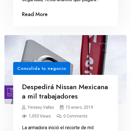
desde 35 mil hasta 250 mil dólares a
Read More
quien logre hackear el Model 3. Miles de
hackers intentarán vulnerar la seguridad
del Model 3 de Tesla. Y no lo harán a
escondidas, sino durante la publicitada […]
Consolida tu negocio
Despedirá Nissan Mexicana
a mil trabajadores
Yenisey Valles
15 enero, 2019
1,093 Views
0 Comments
La armadora inició el recorte de mil