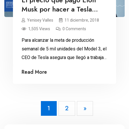
Musk por hacer a Tesla
rentable
Yenisey Valles
11 diciembre, 2018
1,505 Views
0 Comments
Para alcanzar la meta de producción
semanal de 5 mil unidades del Model 3, el
CEO de Tesla asegura que llegó a trabajar
120 horas por semana, en la fábrica, sin
Read More
ver la luz del día. En octubre pasado, por
primera vez en su historia Tesla se
declaró como una empresa rentable. Tras
más de […]
1
2
»