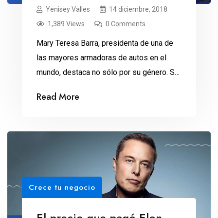
Yenisey Valles
14 diciembre, 2018
1,389 Views
0 Comments
Mary Teresa Barra, presidenta de una de
las mayores armadoras de autos en el
mundo, destaca no sólo por su género. Su
liderazgo y la decisión de recortar 14 mil
Read More
empleos la han puesto en los titulares en
meses recientes. Con la irrupción de los
autos eléctricos, la conducción autónoma,
la conectividad de los vehículos, […]
Crece tu negocio
El precio que pagó Elon