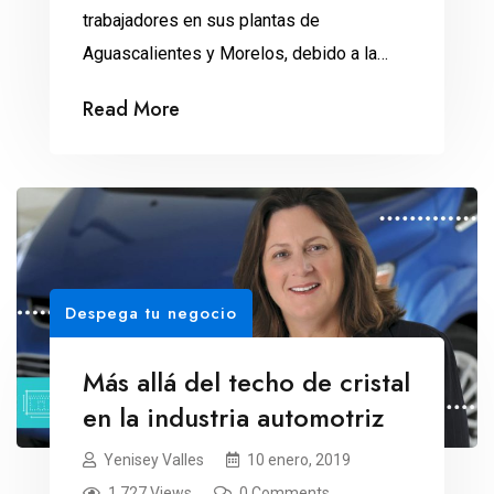
trabajadores en sus plantas de
Aguascalientes y Morelos, debido a la
menor demanda en vehículos en México y
Read More
Estados Unidos. La reducción en la
demanda de autos y el incremento en los
costos de materias primas. Éstas son las
razones que llevaron a Nissan Mexicana a
iniciar un […]
Despega tu negocio
Más allá del techo de cristal
en la industria automotriz
Yenisey Valles
10 enero, 2019
1,727 Views
0 Comments