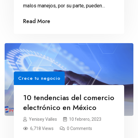
malos manejos, por su parte, pueden
ocasionarnos problemas en nuestra
Read More
empresa a la larga. Hoy enlistamos los
beneficios del control de inventarios que
te ayudarán en la contabilidad de tu
empresa. Es importante tomar en cuenta
que a pesar de tener […]
Crece tu negocio
10 tendencias del comercio
electrónico en México
Yenisey Valles
10 febrero, 2023
6,718 Views
0 Comments