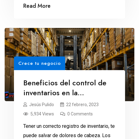
Read More
Crece tu negocio
Beneficios del control de
inventarios en la
contabilidad de tu empresa
Jesús Pulido
22 febrero, 2023
5,934 Views
0 Comments
Tener un correcto registro de inventario, te
puede salvar de dolores de cabeza. Los