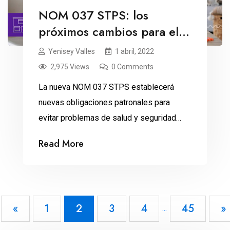
NOM 037 STPS: los
próximos cambios para el
home office
Yenisey Valles
1 abril, 2022
2,975 Views
0 Comments
La nueva NOM 037 STPS establecerá
nuevas obligaciones patronales para
evitar problemas de salud y seguridad
durante el home office.
Read More
«
1
2
3
4
45
»
...