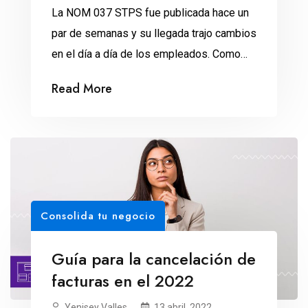
La NOM 037 STPS fue publicada hace un
par de semanas y su llegada trajo cambios
en el día a día de los empleados. Como
hemos visto, esta la NOM 037 STPS llegó
Read More
con la necesidad de regular algunos
aspectos de trabajadores a distancia. A
grandes rasgos, la norma nos propuso
ciertos cambios para el home […]
Consolida tu negocio
Guía para la cancelación de
facturas en el 2022
Yenisey Valles
13 abril, 2022