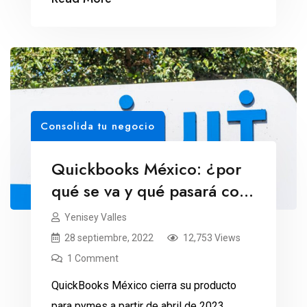
Consolida tu negocio
Quickbooks México: ¿por
qué se va y qué pasará con
sus clientes?
Yenisey Valles
28 septiembre, 2022
12,753 Views
1 Comment
QuickBooks México cierra su producto
para pymes a partir de abril de 2023.