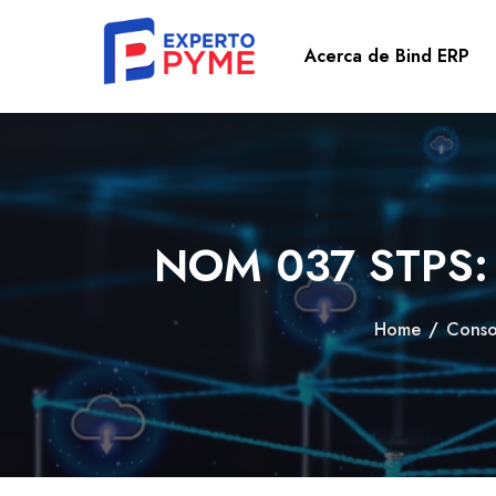
Acerca de Bind ERP
NOM 037 STPS: l
Home
/
Conso