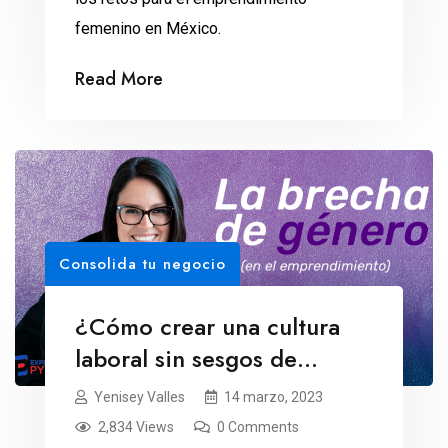
femenino en México.
Read More
Consolida tu negocio
¿Cómo crear una cultura
laboral sin sesgos de
género?
Yenisey Valles
14 marzo, 2023
2,834 Views
0 Comments