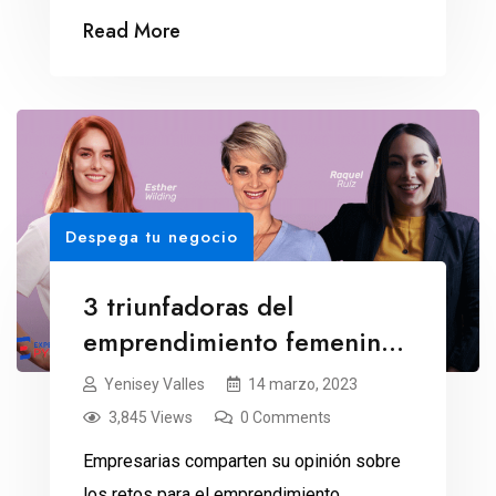
Read More
Despega tu negocio
3 triunfadoras del
emprendimiento femenino
en México
Yenisey Valles
14 marzo, 2023
3,845 Views
0 Comments
Empresarias comparten su opinión sobre
los retos para el emprendimiento