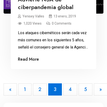
ciberpandemia global
Yenisey Valles
13 enero, 2019
1,020 Views
0 Comments
Los ataques cibernéticos serán cada vez
más comunes en los siguientes 5 años,
señaló el consejero general de la Agencia
de Seguridad Nacional (NSA) y del
Read More
Servicio de Seguridad Central en Estados
Unidos, Glenn Gerstel. El 61 por ciento de
los negocios han sido hackeados, según
AIG Norteamérica. Las afectaciones
«
1
2
3
4
5
»
económicas de los ataques cibernéticos
[…]