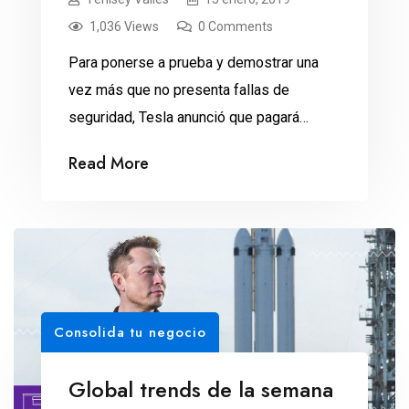
1,036 Views
0 Comments
Para ponerse a prueba y demostrar una
vez más que no presenta fallas de
seguridad, Tesla anunció que pagará
desde 35 mil hasta 250 mil dólares a
Read More
quien logre hackear el Model 3. Miles de
hackers intentarán vulnerar la seguridad
del Model 3 de Tesla. Y no lo harán a
escondidas, sino durante la publicitada […]
Consolida tu negocio
Global trends de la semana