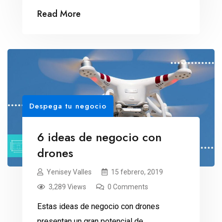
anunció el precio de los boletos a Marte.
Read More
Richard Branson y Elon Musk tienen
mucho en común, además de ser
multimillonarios y empresarios exitosos.
Ambos invierten cantidades exorbitantes
en negocios espaciales, con […]
Despega tu negocio
6 ideas de negocio con
drones
Yenisey Valles
15 febrero, 2019
3,289 Views
0 Comments
Estas ideas de negocio con drones
presentan un gran potencial de