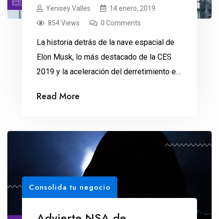
Yenisey Valles
14 enero, 2019
854 Views
0 Comments
La historia detrás de la nave espacial de
Elon Musk, lo más destacado de la CES
2019 y la aceleración del derretimiento en
la Antártida, son las principales historias
Read More
en The New York Times, Think With Google
y la revista Time. 1. Los despidos detrás
de Starship La nave espacial Starship de
Elon Musk […]
Consolida tu negocio
Advierte NSA de