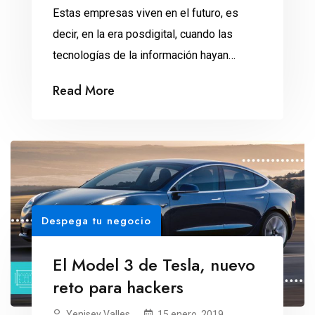
Estas empresas viven en el futuro, es
decir, en la era posdigital, cuando las
tecnologías de la información hayan
transformado todos los modelos de
Read More
negocio. ¿Eres de las personas que no
compran ropa en línea porque necesitas
probártela para ver si te queda? Sin
problema. En Zozotown.com bajas una
aplicación que toma tus medidas y […]
Despega tu negocio
El Model 3 de Tesla, nuevo
reto para hackers
Yenisey Valles
15 enero, 2019