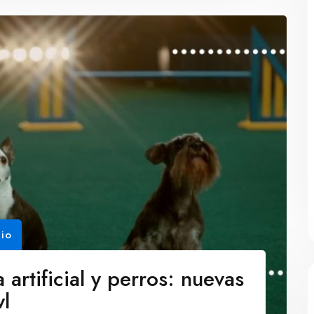
io
 artificial y perros: nuevas
wl