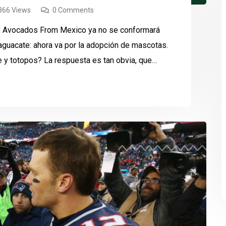
366 Views
0 Comments
9, Avocados From Mexico ya no se conformará
aguacate: ahora va por la adopción de mascotas.
 y totopos? La respuesta es tan obvia, que
om Mexico se molesta en anunciarse […]