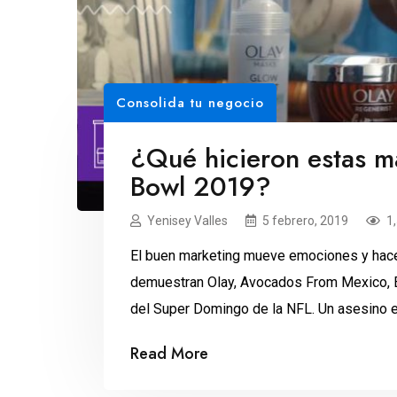
Consolida tu negocio
¿Qué hicieron estas m
Bowl 2019?
Yenisey Valles
5 febrero, 2019
1
El buen marketing mueve emociones y hace 
demuestran Olay, Avocados From Mexico, Ex
del Super Domingo de la NFL. Un asesino es
Sarah Michelle Gellar y su novio durante un
Read More