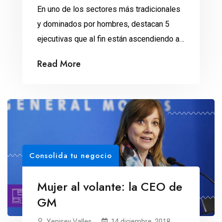
En uno de los sectores más tradicionales
y dominados por hombres, destacan 5
ejecutivas que al fin están ascendiendo a
las cúpulas del poder. A lo largo de sus
Read More
más de 100 años de historia, la General
Motors nunca había sido liderada por una
mujer. Desde que William C. Durant
arrancara la empresa en 1908, […]
Consolida tu negocio
Mujer al volante: la CEO de
GM
Yenisey Valles
14 diciembre, 2018