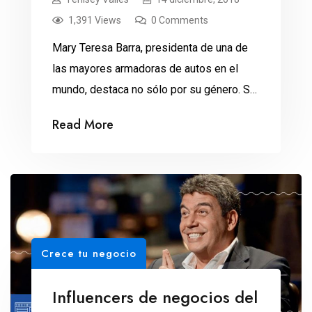
1,391 Views
0 Comments
Mary Teresa Barra, presidenta de una de
las mayores armadoras de autos en el
mundo, destaca no sólo por su género. Su
liderazgo y la decisión de recortar 14 mil
Read More
empleos la han puesto en los titulares en
meses recientes. Con la irrupción de los
autos eléctricos, la conducción autónoma,
la conectividad de los vehículos, […]
Crece tu negocio
Influencers de negocios del