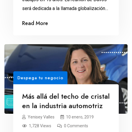
será dedicada a la llamada globalización
4.0. Más de 100 presidentes y ejecutivos
Read More
de mil compañías globales, así como
líderes de la sociedad civil y la cultura, se
reunirán en Davos, Suiza, del 22 al 25 de
enero. El […]
Despega tu negocio
Más allá del techo de cristal
en la industria automotriz
Yenisey Valles
10 enero, 2019
1,728 Views
0 Comments