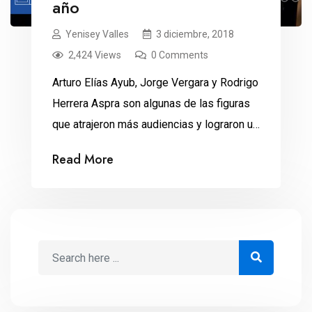
año
Yenisey Valles
3 diciembre, 2018
2,424 Views
0 Comments
Arturo Elías Ayub, Jorge Vergara y Rodrigo
Herrera Aspra son algunas de las figuras
que atrajeron más audiencias y lograron un
alto nivel de credibilidad en el 2018. Sin
Read More
ser celebridades, logran atraer a las
audiencias, mueven a la opinión pública y
crean reacciones, gracias a su alto nivel
de credibilidad y presencia constante en
[…]