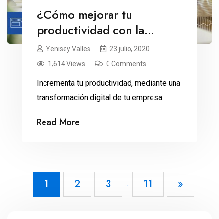
¿Cómo mejorar tu
productividad con la
transformación digital?
Yenisey Valles
23 julio, 2020
1,614 Views
0 Comments
Incrementa tu productividad, mediante una
transformación digital de tu empresa.
Read More
1
2
3
11
»
...