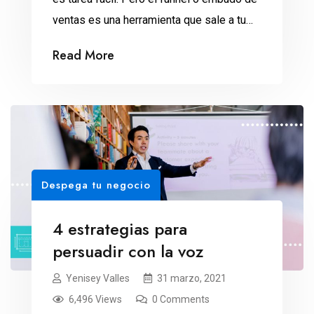
ventas es una herramienta que sale a tu
rescate. El consultor de negocios Roberto
Read More
Elías Luna te explica cómo. Desde hace
dos años, Martha Hernández importa
artículos de colección para fanáticos de
Star Wars. Pero después de un
crecimiento […]
Despega tu negocio
4 estrategias para
persuadir con la voz
Yenisey Valles
31 marzo, 2021
6,496 Views
0 Comments