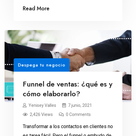
negocio? No te preocupes, aquí te
Read More
mostramos las características de los
negocios rentables en 2023. El mercado
de pequeñas y medianas empresas en
México es extenso. Según el estudio
realizado por el Instituto Nacional de
Estadística, Geografía e […]
Despega tu negocio
Funnel de ventas: ¿qué es y
cómo elaborarlo?
Yenisey Valles
7 junio, 2021
2,426 Views
0 Comments
Transformar a los contactos en clientes no
es tarea fácil. Pero el funnel o embudo de