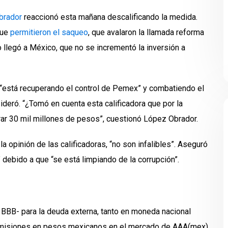
brador
reaccionó esta mañana descalificando la medida.
que
permitieron el saqueo
, que avalaron la llamada reforma
o llegó a México, que no se incrementó la inversión a
l “está recuperando el control de Pemex” y combatiendo el
ideró. “¿Tomó en cuenta esta calificadora que por la
ar 30 mil millones de pesos”, cuestionó López Obrador.
a opinión de las calificadoras, “no son infalibles”. Aseguró
debido a que “se está limpiando de la corrupción”.
 BBB- para la deuda externa, tanto en moneda nacional
s emisiones en pesos mexicanos en el mercado de AAA(mex)