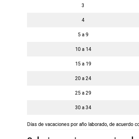
3
4
5 a 9
10 a 14
15 a 19
20 a 24
25 a 29
30 a 34
Días de vacaciones por año laborado, de acuerdo co