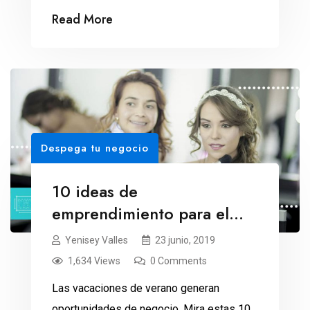
del negocio, nos sugiere la asesora María
Read More
Dolores Ortega. Cierre de semestre:
tiempo de evaluar
Despega tu negocio
10 ideas de
emprendimiento para el
verano 2019
Yenisey Valles
23 junio, 2019
1,634 Views
0 Comments
Las vacaciones de verano generan
oportunidades de negocio. Mira estas 10