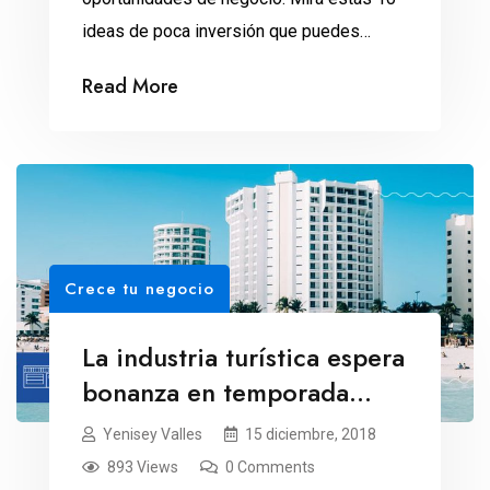
ideas de poca inversión que puedes
mantener todo el año.
Read More
Crece tu negocio
La industria turística espera
bonanza en temporada
navideña
Yenisey Valles
15 diciembre, 2018
893 Views
0 Comments