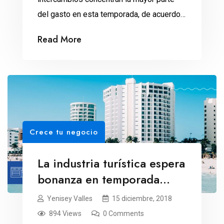
del gasto en esta temporada, de acuerdo
con Notimex. Los mexicanos están
Read More
dispuestos a pagar desde 500 hasta cinco
mil pesos durante las fiestas navideñas.
Según una encuesta realizada en línea, el
53 por ciento planea invertir de mil a tres
mil pesos; el 11 […]
Crece tu negocio
La industria turística espera
bonanza en temporada
navideña
Yenisey Valles
15 diciembre, 2018
894 Views
0 Comments