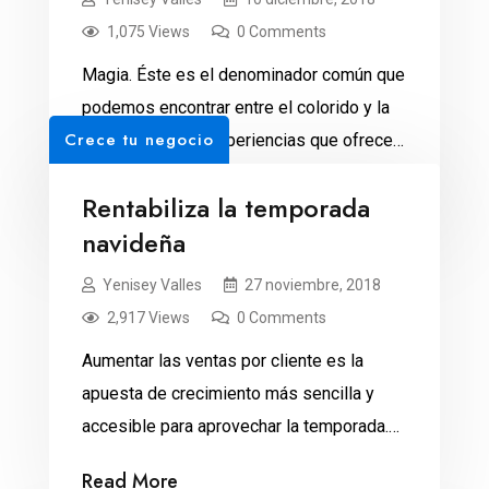
1,075 Views
0 Comments
Magia. Éste es el denominador común que
podemos encontrar entre el colorido y la
Crece tu negocio
multiplicidad de experiencias que ofrecen
estos destinos ideales para Navidad y
Read More
Rentabiliza la temporada
Año Nuevo. Desfiles, conciertos,
navideña
villancicos, esquís, la aurora boreal,
espectáculos beduinos, mercaditos
Yenisey Valles
27 noviembre, 2018
navideños, pastorelas y hasta un ritual
2,917 Views
0 Comments
para cazar a Santa Claus y sus elfos. Así
Aumentar las ventas por cliente es la
de diversa es […]
apuesta de crecimiento más sencilla y
accesible para aprovechar la temporada.
La clave está en cuidar tu rentabilidad,
Read More