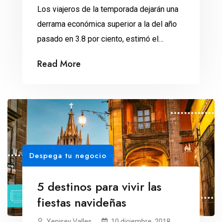
Los viajeros de la temporada dejarán una
derrama económica superior a la del año
pasado en 3.8 por ciento, estimó el
secretario de Turismo, Miguel Torruco
Read More
Marqués. Cerca de 3 millones 600 mil
turistas viajarán por el país durante las
vacaciones navideñas, dejando una
derrama económica de hasta 14 mil 860
millones de pesos, lo […]
Despega tu negocio
5 destinos para vivir las
fiestas navideñas
Yenisey Valles
10 diciembre, 2018