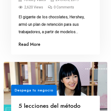
2,620 Views
0 Comments
El gigante de los chocolates, Hershey,
armó un plan de retención para sus
trabajadores, a partir de modelos
predictivos elaborados con ciencia de
Read More
datos, de acuerdo con un caso de estudio
publicado por LinkedIn. No es el sueldo.
Tampoco las prestaciones. En cambio,
vivir lejos de la oficina, reunirse poco con
los gerentes y tener […]
Despega tu negocio
5 lecciones del método