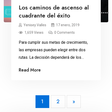
Los caminos de ascenso al
cuadrante del éxito
Yenisey Valles
17 enero, 2019
1,659 Views
0 Comments
Para cumplir sus metas de crecimiento,
las empresas pueden elegir entre dos
rutas. La decisión dependerá de los
recursos disponibles, pero también del
Read More
mercado, explica Roberto Elías Luna,
consultor de empresas e instructor de los
webinars de Experto PYME. Todas las
empresas quieren crecer. El problema -
1
2
»
acota Roberto Elías Luna- es que el
crecimiento es […]