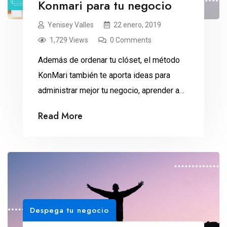
Konmari para tu negocio
Yenisey Valles
22 enero, 2019
1,729 Views
0 Comments
Además de ordenar tu clóset, el método
KonMari también te aporta ideas para
administrar mejor tu negocio, aprender a
delegar y enfocarte en tus prioridades.
Read More
Los dueños de pymes tienen que ponerse
muchas camisetas en su día a día: la de
administrador, contador, vendedor, gerente
de recursos humanos, coordinador de
logística… Son tantas las tareas […]
Despega tu negocio