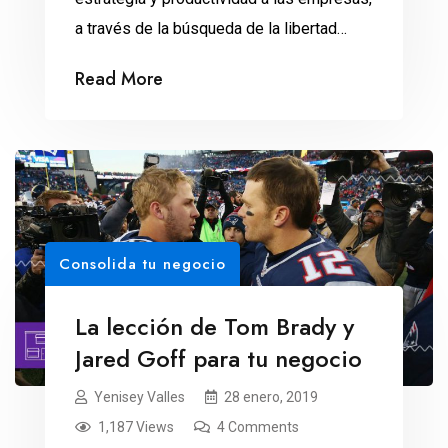
a través de la búsqueda de la libertad
personal. Al escuchar “minimalismo”, quizá
Read More
pienses en una vida frugal, exclusiva de
las pocas personas que pueden vivir sin
responsabilidades económicas. Y si
conoces el método de Marie Kondo,
probablemente relaciones este concepto
con deshacerte de […]
Consolida tu negocio
La lección de Tom Brady y
Jared Goff para tu negocio
Yenisey Valles
28 enero, 2019
1,187 Views
4 Comments