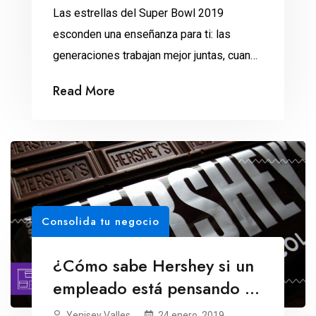
Las estrellas del Super Bowl 2019
esconden una enseñanza para ti: las
generaciones trabajan mejor juntas, cuando
hay ideales que las inspiran hacia un bien
Read More
común. El próximo Super Domingo se
enfrentarán dos generaciones en la cancha
del Mercedes Benz Stadium: Jared Goff,
de 24 años, contra Tom Brady, de 41. Los
líderes de Los […]
Consolida tu negocio
¿Cómo sabe Hershey si un
empleado está pensando en
renunciar?
Yenisey Valles
24 enero, 2019