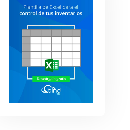
onsolida tu negocio
,
Destacadas