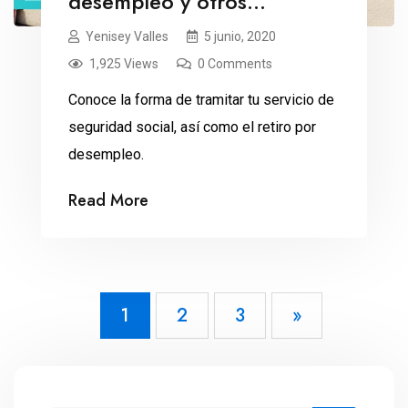
desempleo y otros
beneficios de seguridad
Yenisey Valles
5 junio, 2020
social
1,925 Views
0 Comments
Conoce la forma de tramitar tu servicio de
seguridad social, así como el retiro por
desempleo.
Read More
1
2
3
»