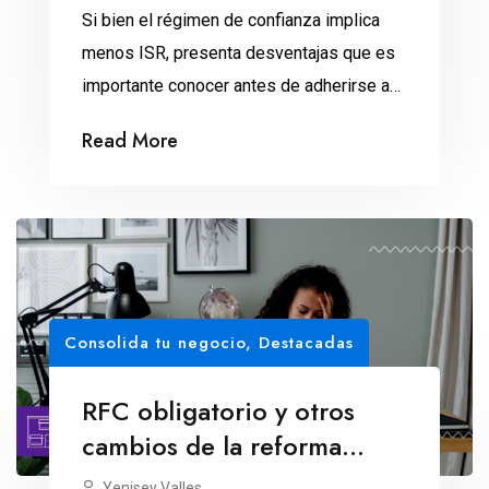
Si bien el régimen de confianza implica
menos ISR, presenta desventajas que es
importante conocer antes de adherirse a
él.
Read More
Consolida tu negocio
,
Destacadas
RFC obligatorio y otros
cambios de la reforma
fiscal 2022
Yenisey Valles