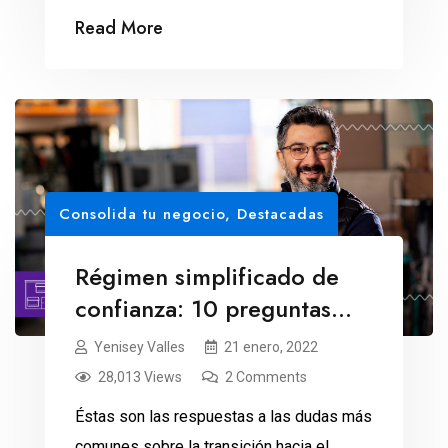
Read More
Consolida tu negocio
,
Destacadas
Régimen simplificado de
confianza: 10 preguntas
frecuentes para personas
Yenisey Valles
21 enero, 2022
físicas
28,013 Views
2 Comments
Éstas son las respuestas a las dudas más
comunes sobre la transición hacia el