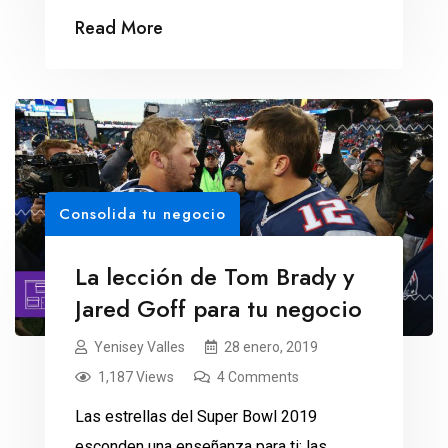
Mexico, Expensify y Stella Artois, las
Read More
marcas ganadoras del Super Domingo de
la NFL. Un asesino estilo Jason, de
Viernes 13, irrumpe en la casa de Sarah
Michelle Gellar y su novio durante una
noche de tormenta. Pero […]
Consolida tu negocio
La lección de Tom Brady y
Jared Goff para tu negocio
Yenisey Valles
28 enero, 2019
1,187 Views
4 Comments
Las estrellas del Super Bowl 2019
esconden una enseñanza para ti: las