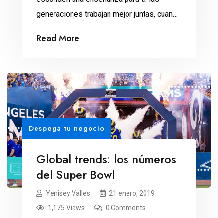
generaciones trabajan mejor juntas, cuando
hay ideales que las inspiran hacia un bien
Read More
común. El próximo Super Domingo se
enfrentarán dos generaciones en la cancha
del Mercedes Benz Stadium: Jared Goff,
de 24 años, contra Tom Brady, de 41. Los
líderes de Los […]
Despega tu negocio
Global trends: los números
del Super Bowl
Yenisey Valles
21 enero, 2019
1,175 Views
0 Comments