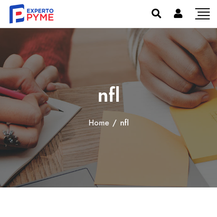
nfl
Home
/
nfl