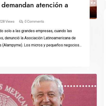
 demandan atención a
228 Views
0 Comments
do solo a las grandes empresas, cuando las
s, denunció la Asociación Latinoamericana de
s (Alampyme). Los micros y pequeños negocios
derales, como de los consejos de representación
dente Andrés […]