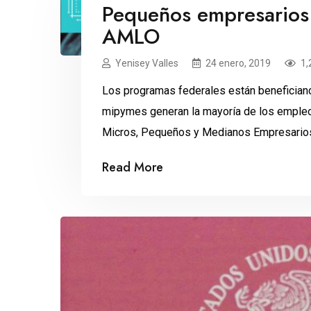
Pequeños empresarios
AMLO
Yenisey Valles
24 enero, 2019
1,
Los programas federales están benefician
mipymes generan la mayoría de los empleo
Micros, Pequeños y Medianos Empresario
están excluidos tanto de los programas fe
Read More
empresarial. Por eso, demandaron al presi