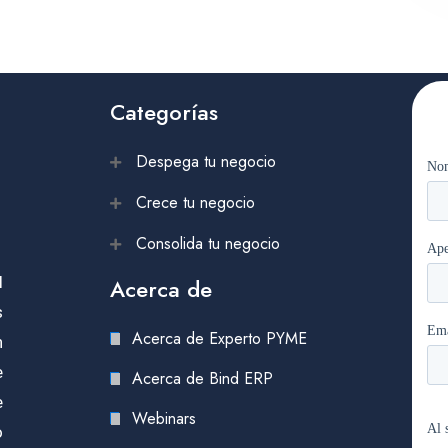
Categorías
Despega tu negocio
Crece tu negocio
Consolida tu negocio
l
Acerca de
s
Acerca de Experto PYME
n
e
Acerca de Bind ERP
e
Webinars
o