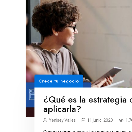
Crece tu negocio
¿Qué es la estrategia
aplicarla?
Yenisey Valles
11 junio, 2020
1,7
Conoce cómo mejorar tus ventas con una es