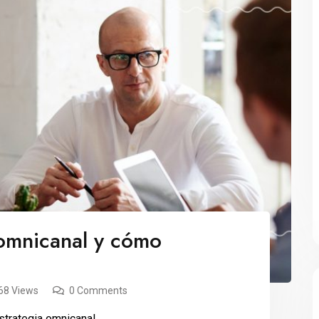
 omnicanal y cómo
68 Views
0 Comments
trategia omnicanal.