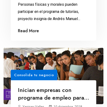
Personas físicas y morales pueden
participar en el programa de tutorías,
proyecto insignia de Andrés Manuel
López Obrador. Las empresas que reciban
Read More
a becarios del programa federal Jóvenes
Construyendo el Futuro no tendrán la
obligación de contratarlos, pero sí deberán
fungir como tutores para que el joven
desarrolle una cultura laboral. Así, podrán
ganarse un […]
Consolida tu negocio
Inician empresas con
programa de empleo para
jóvenes
Yenisey Valles
10 diciembre, 2018