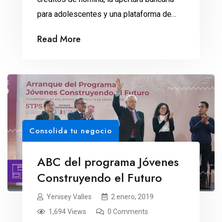
para adolescentes y una plataforma de
pagos electrónicos, el Programa de
Read More
Impulso al Sector Financiero mejora la
inclusión bancaria. Equivale a una reforma
en este sector, para algunos analistas. El
87 por ciento de los mexicanos todavía
usa el efectivo para hacer compras […]
Consolida tu negocio
ABC del programa Jóvenes
Construyendo el Futuro
Yenisey Valles
2 enero, 2019
1,694 Views
0 Comments