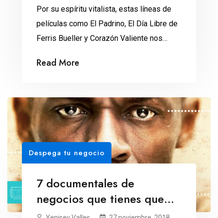
Por su espíritu vitalista, estas líneas de
películas como El Padrino, El Día Libre de
Ferris Bueller y Corazón Valiente nos
proporcionan un enfoque positivo para
Read More
emprender lo que deseamos. Bien dicen
que somos lo que pensamos, así que ¿por
qué no alimentar nuestra mente con
pensamientos positivos, que nos motiven
hacia la consecución de […]
Despega tu negocio
7 documentales de
negocios que tienes que
ver
Yenisey Valles
27 noviembre, 2018