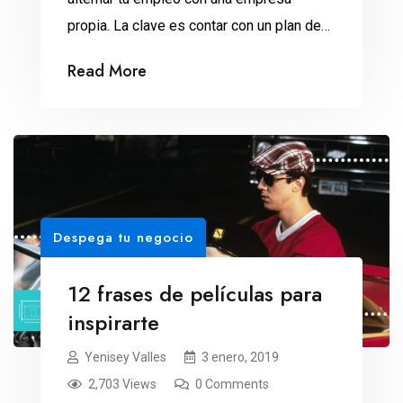
propia. La clave es contar con un plan de
negocios y organizar tu tiempo. Un
Read More
negocio propio puede ser la fuente de
ingresos que necesitas, la vía para realizar
tus sueños o el plan perfecto para el
retiro. El problema es que pocos pueden
[…]
Despega tu negocio
12 frases de películas para
inspirarte
Yenisey Valles
3 enero, 2019
2,703 Views
0 Comments