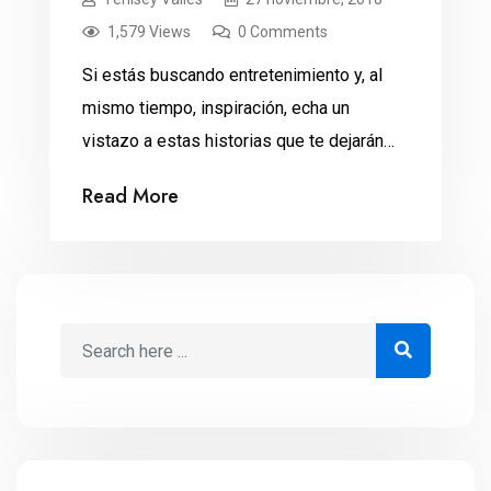
1,579 Views
0 Comments
Si estás buscando entretenimiento y, al
mismo tiempo, inspiración, echa un
vistazo a estas historias que te dejarán
con la boca abierta, la cabeza llena de
Read More
sueños… y nuevas ideas para cumplirlos.
¿Qué tienen en común un anciano japonés,
seis millennials de Detroit y un diseñador
parisino con Usain Bolt y Steve Jobs?
Prepara las […]