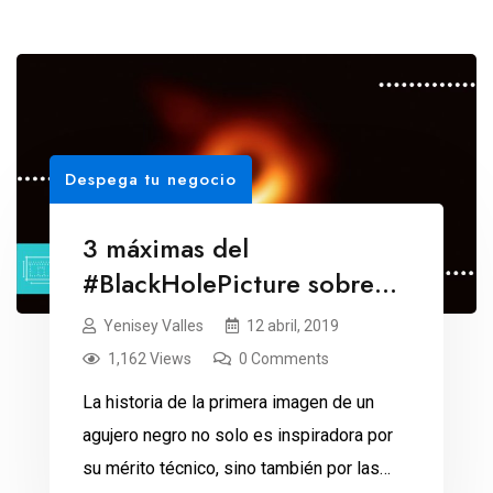
Despega tu negocio
3 máximas del
#BlackHolePicture sobre
colaboración
Yenisey Valles
12 abril, 2019
1,162 Views
0 Comments
La historia de la primera imagen de un
agujero negro no solo es inspiradora por
su mérito técnico, sino también por las