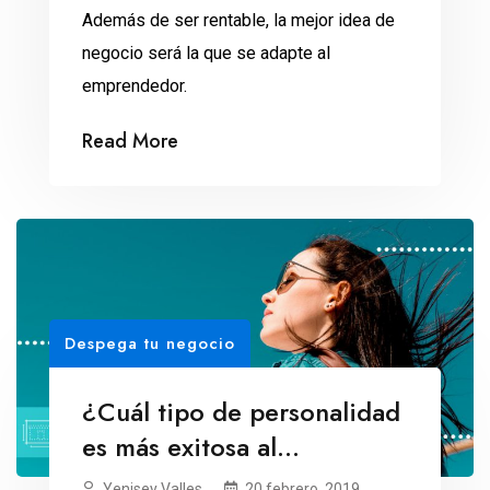
Además de ser rentable, la mejor idea de
negocio será la que se adapte al
emprendedor.
Read More
Despega tu negocio
¿Cuál tipo de personalidad
es más exitosa al
emprender?
Yenisey Valles
20 febrero, 2019