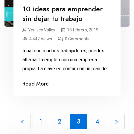
10 ideas para emprender
sin dejar tu trabajo
Yenisey Valles
18 febrero, 2019
4,442 Views
0 Comments
Igual que muchos trabajadores, puedes
alternar tu empleo con una empresa
propia. La clave es contar con un plan de
negocios y organizar tu tiempo. Un
Read More
negocio propio puede ser la fuente de
ingresos que necesitas, la vía para realizar
tus sueños o el plan perfecto para el
retiro. El problema es que pocos pueden
«
1
2
3
4
»
[…]