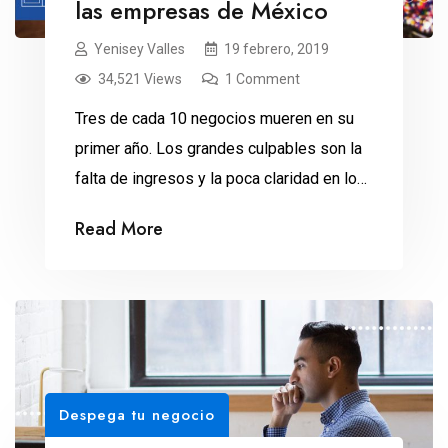
las empresas de México
Yenisey Valles
19 febrero, 2019
34,521 Views
1 Comment
Tres de cada 10 negocios mueren en su
primer año. Los grandes culpables son la
falta de ingresos y la poca claridad en los
objetivos, según el Instituto de
Read More
Emprendimiento Eugenio Garza Lagüera.
Mientras más vive una empresa en
México, mayores son sus probabilidades
de quebrar. Durante el primer año de
operaciones, únicamente el 33 […]
Despega tu negocio