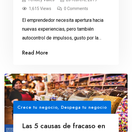
1,615 Views
0 Comments
El emprendedor necesita apertura hacia
nuevas experiencias, pero también
autocontrol de impulsos, gusto por la
planificación y estabilidad emocional, de
Read More
acuerdo con un estudio. El carácter juega
un papel crucial en el éxito o fracaso de un
negocio. Los fundadores que balancean
los cinco rasgos básicos de la
personalidad, tienen mayores
posibilidades de llegar a […]
Crece tu negocio
,
Despega tu negocio
Las 5 causas de fracaso en