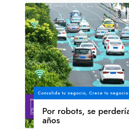
Consolida tu negocio
,
Crece tu negocio
Por robots, se perder
años