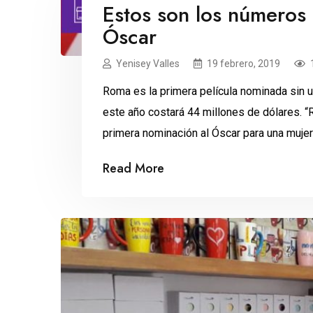
Estos son los números 
Óscar
Yenisey Valles
19 febrero, 2019
Roma es la primera película nominada sin u
este año costará 44 millones de dólares. “R
primera nominación al Óscar para una mujer i
primera vez que un filme nominado no ha o
Read More