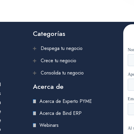
Categorías
Despega tu negocio
Crece tu negocio
Consolida tu negocio
l
Acerca de
s
Acerca de Experto PYME
n
e
Acerca de Bind ERP
e
Webinars
o