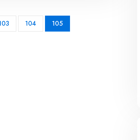
103
104
105