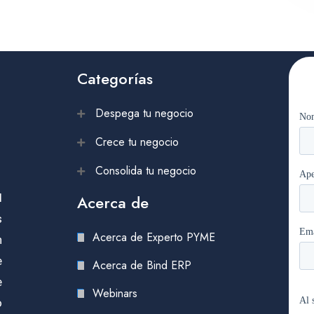
Categorías
Despega tu negocio
Crece tu negocio
Consolida tu negocio
l
Acerca de
s
Acerca de Experto PYME
n
e
Acerca de Bind ERP
e
Webinars
o