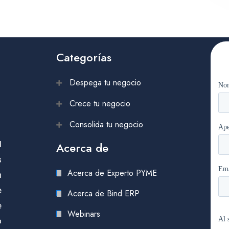
Categorías
Despega tu negocio
Crece tu negocio
Consolida tu negocio
l
Acerca de
s
Acerca de Experto PYME
n
e
Acerca de Bind ERP
e
Webinars
o