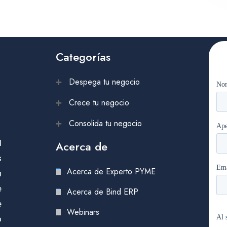
Categorías
Despega tu negocio
Crece tu negocio
Consolida tu negocio
l
Acerca de
s
Acerca de Experto PYME
n
e
Acerca de Bind ERP
e
Webinars
o