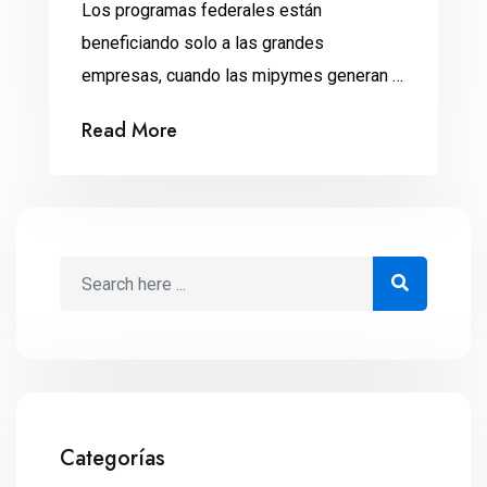
Los programas federales están
beneficiando solo a las grandes
empresas, cuando las mipymes generan la
mayoría de los empleos, denunció la
Read More
Asociación Latinoamericana de Micros,
Pequeños y Medianos Empresarios
(Alampyme). Los micros y pequeños
negocios están excluidos tanto de los
programas federales, como de los
consejos de representación empresarial.
Por eso, demandaron al presidente
Andrés […]
Categorías