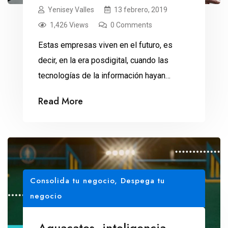
Yenisey Valles
13 febrero, 2019
1,426 Views
0 Comments
Estas empresas viven en el futuro, es
decir, en la era posdigital, cuando las
tecnologías de la información hayan
transformado todos los modelos de
Read More
negocio. ¿Eres de las personas que no
compran ropa en línea porque necesitas
probártela para ver si te queda? Sin
problema. En Zozotown.com bajas una
aplicación que toma tus medidas y […]
Consolida tu negocio
,
Despega tu
negocio
Aguacates, inteligencia