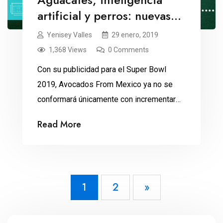
artificial y perros: nuevas
estrellas del Super Bowl
Yenisey Valles
29 enero, 2019
1,368 Views
0 Comments
Con su publicidad para el Super Bowl
2019, Avocados From Mexico ya no se
conformará únicamente con incrementar
las ventas de aguacate: ahora va por la
Read More
adopción de mascotas. ¿Qué sería del
Super Domingo sin aguacate y totopos?
La respuesta es tan obvia, que muchos se
cuestionan porqué Avocados From
1
2
»
Mexico se molesta en anunciarse […]