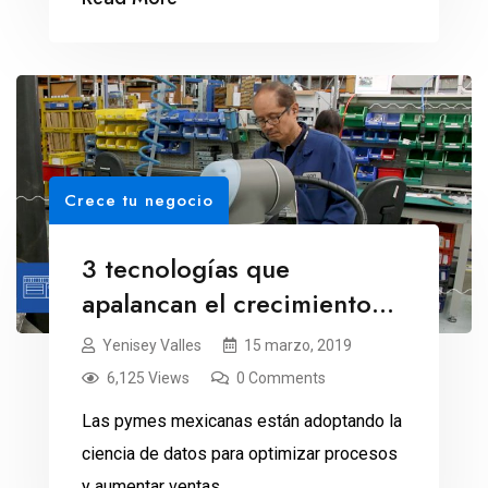
Crece tu negocio
3 tecnologías que
apalancan el crecimiento
de las pymes
Yenisey Valles
15 marzo, 2019
6,125 Views
0 Comments
Las pymes mexicanas están adoptando la
ciencia de datos para optimizar procesos
y aumentar ventas.