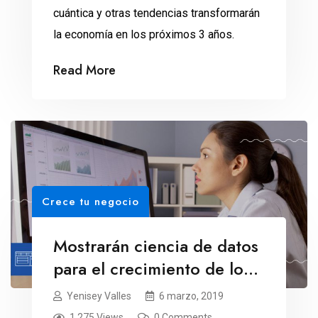
cuántica y otras tendencias transformarán
la economía en los próximos 3 años.
Read More
Crece tu negocio
Mostrarán ciencia de datos
para el crecimiento de los
negocios
Yenisey Valles
6 marzo, 2019
1,275 Views
0 Comments