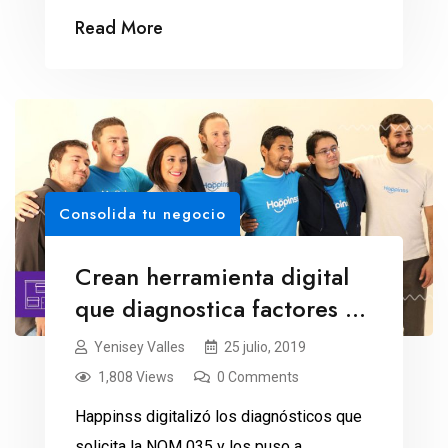
Read More
Consolida tu negocio
Crean herramienta digital
que diagnostica factores de
estrés laboral
Yenisey Valles
25 julio, 2019
1,808 Views
0 Comments
Happinss digitalizó los diagnósticos que
solicita la NOM 035 y los puso a