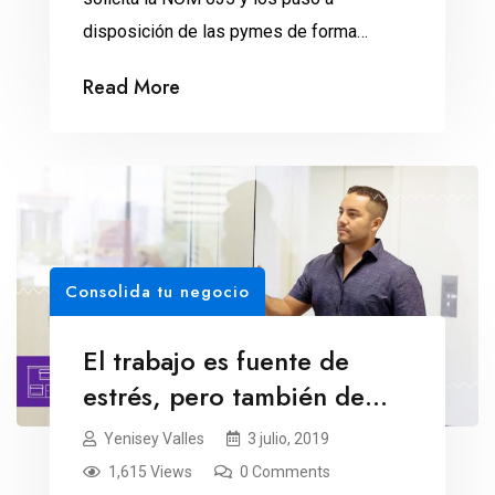
disposición de las pymes de forma
gratuita y temporal, hasta el 15 de agosto.
Read More
Consolida tu negocio
El trabajo es fuente de
estrés, pero también de
bienestar
Yenisey Valles
3 julio, 2019
1,615 Views
0 Comments