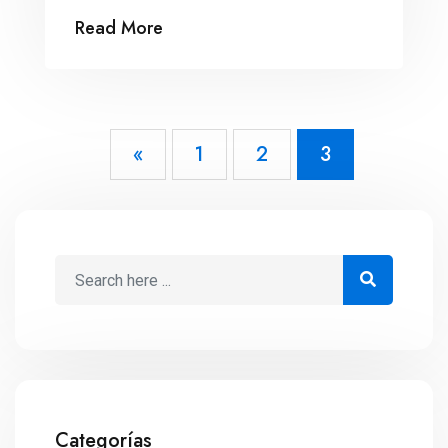
psicosocial entre sus empleados, así
Read More
como a contribuir en su tratamiento.
«
1
2
3
Categorías