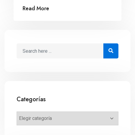
con la boca abierta, la cabeza llena de
Read More
sueños… y nuevas ideas para cumplirlos.
¿Qué tienen en común un anciano japonés,
seis millennials de Detroit y un diseñador
parisino con Usain Bolt y Steve Jobs?
Prepara las […]
Categorías