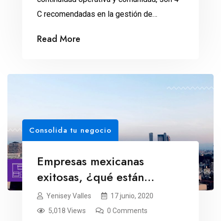
C recomendadas en la gestión de
negocios.
Read More
Consolida tu negocio
Empresas mexicanas
exitosas, ¿qué están
haciendo frente a la crisis?
Yenisey Valles
17 junio, 2020
5,018 Views
0 Comments