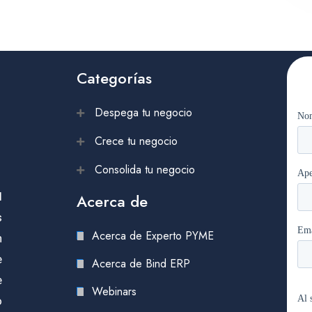
Categorías
Despega tu negocio
Crece tu negocio
Consolida tu negocio
l
Acerca de
s
Acerca de Experto PYME
n
e
Acerca de Bind ERP
e
Webinars
o