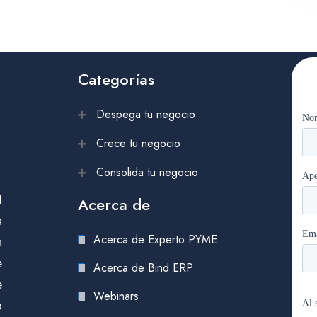
Categorías
Despega tu negocio
Crece tu negocio
Consolida tu negocio
l
Acerca de
s
Acerca de Experto PYME
n
e
Acerca de Bind ERP
e
Webinars
o