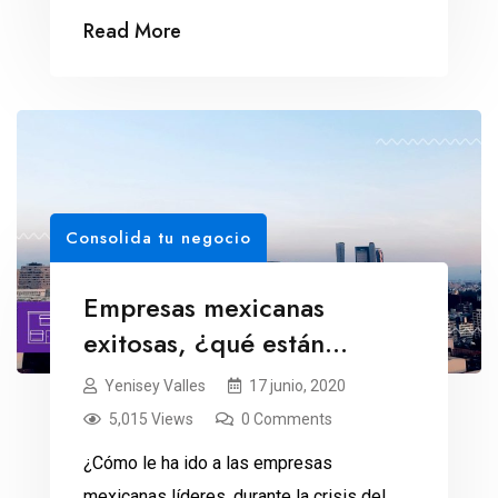
Read More
Consolida tu negocio
Empresas mexicanas
exitosas, ¿qué están
haciendo frente a la crisis?
Yenisey Valles
17 junio, 2020
5,015 Views
0 Comments
¿Cómo le ha ido a las empresas
mexicanas líderes, durante la crisis del