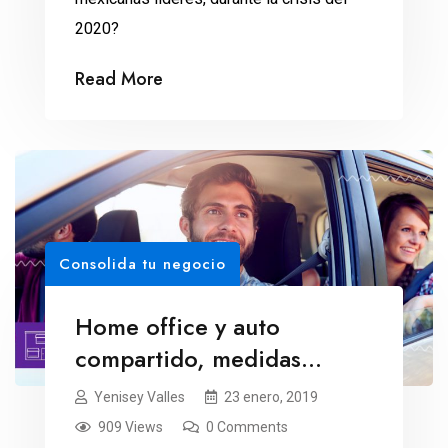
2020?
Read More
Consolida tu negocio
Home office y auto
compartido, medidas
contra el desabasto
Yenisey Valles
23 enero, 2019
909 Views
0 Comments