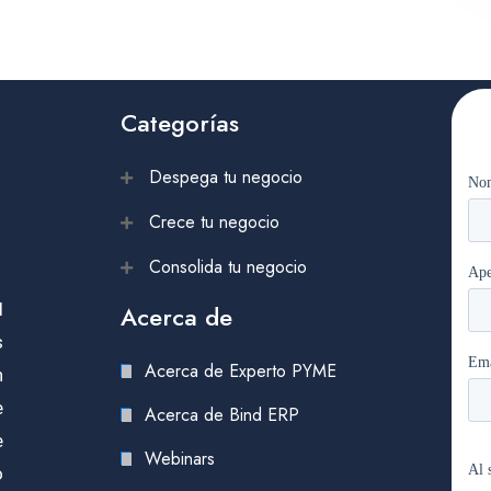
Categorías
Despega tu negocio
Crece tu negocio
Consolida tu negocio
l
Acerca de
s
Acerca de Experto PYME
n
e
Acerca de Bind ERP
e
Webinars
o