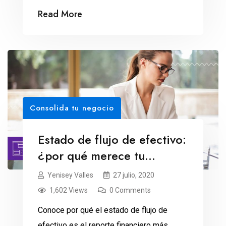
Read More
Consolida tu negocio
Estado de flujo de efectivo:
¿por qué merece tu
atención?
Yenisey Valles
27 julio, 2020
1,602 Views
0 Comments
Conoce por qué el estado de flujo de
efectivo es el reporte financiero más