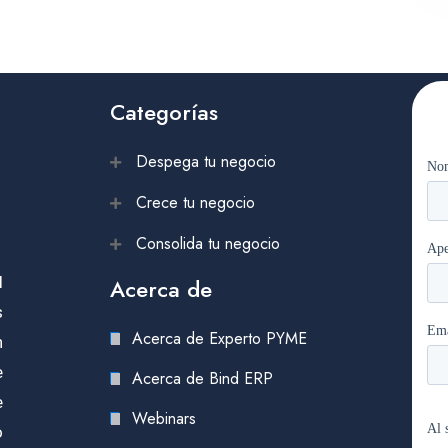
Categorías
Despega tu negocio
Crece tu negocio
Consolida tu negocio
l
Acerca de
s
Acerca de Experto PYME
n
e
Acerca de Bind ERP
e
Webinars
o