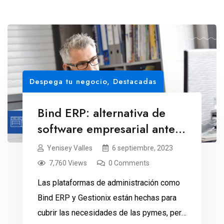
Despega tu negocio
,
Destacadas
Bind ERP: alternativa de
software empresarial ante
la salida de Gestionix
Yenisey Valles
6 septiembre, 2023
7,760 Views
0 Comments
Las plataformas de administración como
Bind ERP y Gestionix están hechas para
cubrir las necesidades de las pymes, pero