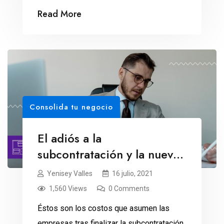
cuentan con funcionalidades muy
Read More
distintas.
Consolida tu negocio
El adiós a la
subcontratación y la nueva
carga administrativa
Yenisey Valles
16 julio, 2021
1,560 Views
0 Comments
Éstos son los costos que asumen las
empresas tras finalizar la subcontratación.