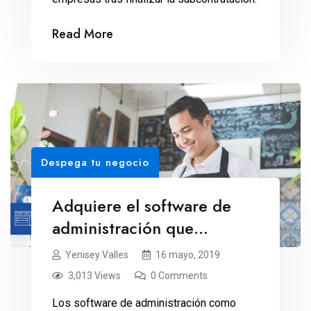
Read More
Despega tu negocio
Adquiere el software de
administración que
necesitas: Bind ERP vs
Yenisey Valles
16 mayo, 2019
Alegra
3,013 Views
0 Comments
Los software de administración como