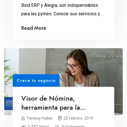
Bind ERP y Alegra, son indispensables
para las pymes. Conoce sus servicios y
diferencias.
Read More
Crece tu negocio
Visor de Nómina,
herramienta para la
declaración anual
Yenisey Valles
25 febrero, 2019
1,732 Views
0 Comments