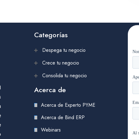
Categorías
Despega tu negocio
Crece tu negocio
Consolida tu negocio
l
Acerca de
s
Acerca de Experto PYME
n
e
Acerca de Bind ERP
e
Webinars
o