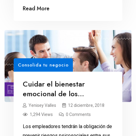
está pasando la factura a sus economías.
Read More
Las mujeres todavía ganan menos,
cuentan con menores posibilidades de
ascenso, son excluidas del sector
financiero y padecen de condiciones
adversas como el acoso laboral y la
violencia. Esta desigualdad no […]
Consolida tu negocio
Cuidar el bienestar
emocional de los
empleados: obligación para
Yenisey Valles
12 diciembre, 2018
el 2019
1,294 Views
0 Comments
Los empleadores tendrán la obligación de
prevenir riesgos psicosociales entre sus