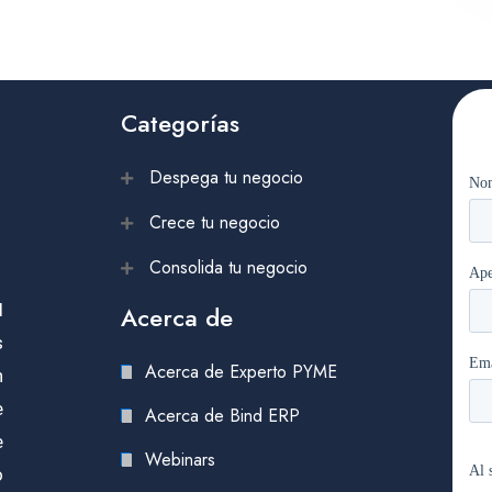
Categorías
Despega tu negocio
Crece tu negocio
Consolida tu negocio
l
Acerca de
s
Acerca de Experto PYME
n
e
Acerca de Bind ERP
e
Webinars
o