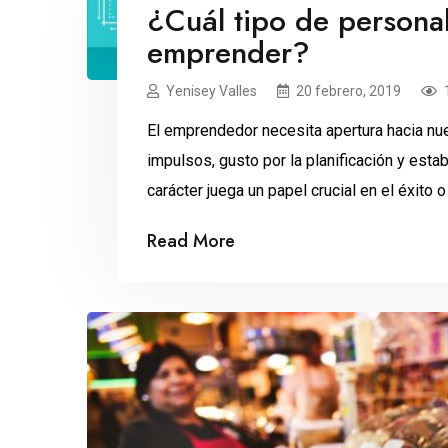
¿Cuál tipo de personal
emprender?
Yenisey Valles
20 febrero, 2019
El emprendedor necesita apertura hacia nu
impulsos, gusto por la planificación y esta
carácter juega un papel crucial en el éxito
balancean los cinco rasgos básicos de la 
Read More
llegar a […]