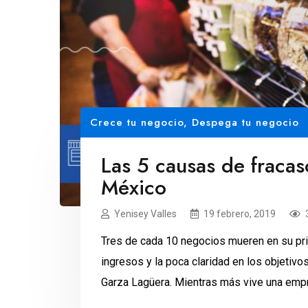
Crece tu negocio
,
Despega tu negocio
Las 5 causas de fraca
México
Yenisey Valles
19 febrero, 2019
Tres de cada 10 negocios mueren en su pri
ingresos y la poca claridad en los objetiv
Garza Lagüera. Mientras más vive una emp
de quebrar. Durante el primer año de opera