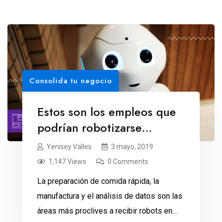
Consolida tu negocio
Estos son los empleos que
podrían robotizarse
primero
Yenisey Valles
3 mayo, 2019
1,147 Views
0 Comments
La preparación de comida rápida, la
manufactura y el análisis de datos son las
áreas más proclives a recibir robots en