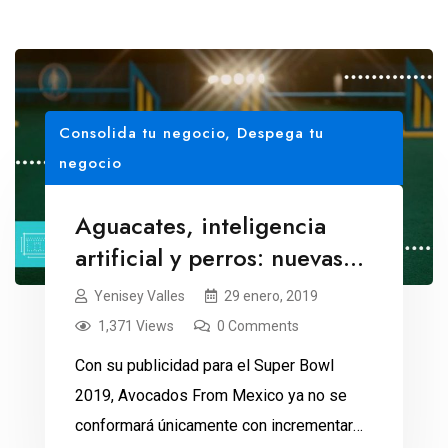
Consolida tu negocio
,
Despega tu
negocio
Aguacates, inteligencia
artificial y perros: nuevas
estrellas del Super Bowl
Yenisey Valles
29 enero, 2019
1,371 Views
0 Comments
Con su publicidad para el Super Bowl
2019, Avocados From Mexico ya no se
conformará únicamente con incrementar