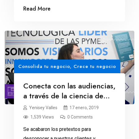
las ventas de aguacate: ahora va por la
Read More
adopción de mascotas. ¿Qué sería del
Super Domingo sin aguacate y totopos?
La respuesta es tan obvia, que muchos se
cuestionan porqué Avocados From
Mexico se molesta en anunciarse […]
Consolida tu negocio
,
Crece tu negocio
Conecta con las audiencias,
a través de la ciencia de
datos
Yenisey Valles
17 enero, 2019
1,539 Views
0 Comments
Se acabaron los pretextos para
desconocer a nuestros clientes y