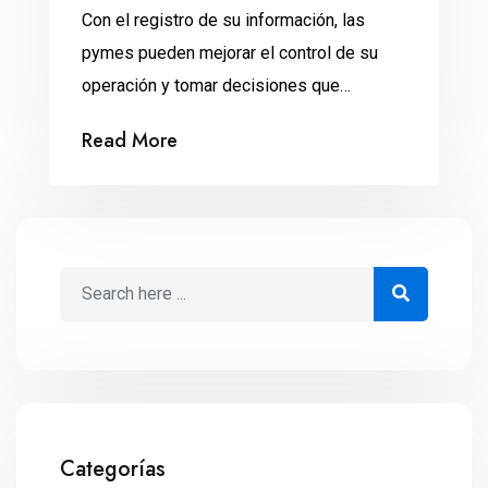
Con el registro de su información, las
pymes pueden mejorar el control de su
operación y tomar decisiones que
aumenten la rentabilidad, explica la
Read More
economista María Dolores Ortega
Paredes. Todos los negocios llevan un
registro de sus ventas, pero ¿cuántos
documentan si fue en efectivo, a crédito o
en plazos? En cualquier tienda, el
encargado […]
Categorías