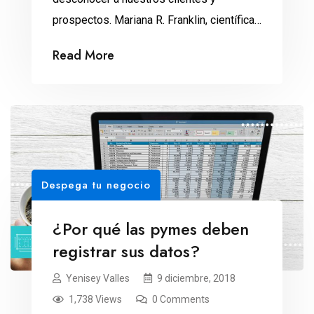
prospectos. Mariana R. Franklin, científica
de datos y socia fundadora de la agencia
Read More
de investigación Irrational Co, explica
cómo esta disciplina está moldeando lo
que sabemos de la conducta humana y
ayudando a empresas y organizaciones.
¿Sabías que la piedra es la opción más
elegida […]
Despega tu negocio
¿Por qué las pymes deben
registrar sus datos?
Yenisey Valles
9 diciembre, 2018
1,738 Views
0 Comments