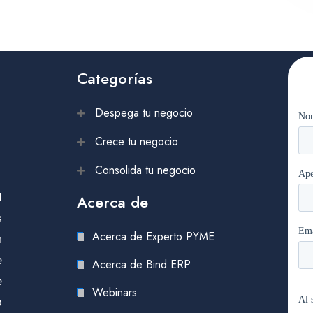
Categorías
Despega tu negocio
Crece tu negocio
Consolida tu negocio
l
Acerca de
s
Acerca de Experto PYME
n
e
Acerca de Bind ERP
e
Webinars
o