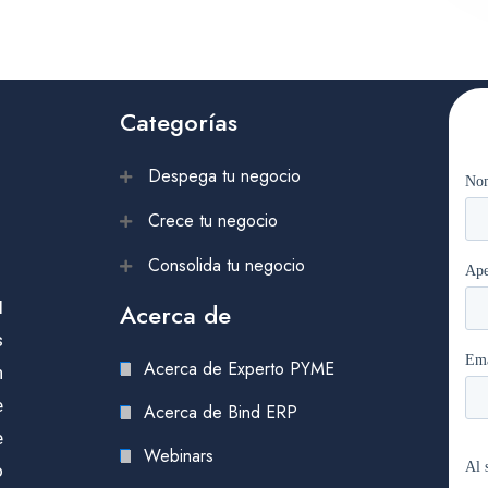
Categorías
Despega tu negocio
Crece tu negocio
Consolida tu negocio
l
Acerca de
s
Acerca de Experto PYME
n
e
Acerca de Bind ERP
e
Webinars
o