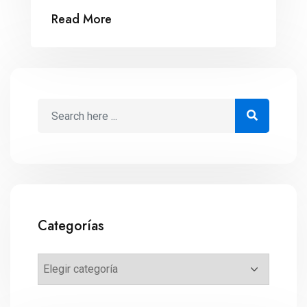
startups Fintech. Los emprendedores
Read More
Fintech (Financial Technology) podrán
ingresar a un nuevo programa de
aceleramiento llamado “Factory A”. De la
mano de asesores y espacios de
colaboración del Tec de Monterrey y
Scotiabank, podrán crecer su […]
Categorías