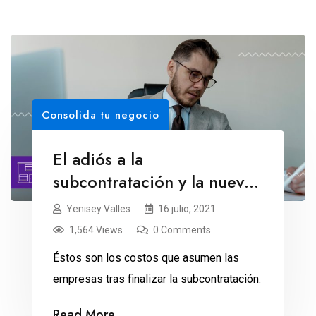
Consolida tu negocio
El adiós a la
subcontratación y la nueva
carga administrativa
Yenisey Valles
16 julio, 2021
1,564 Views
0 Comments
Éstos son los costos que asumen las
empresas tras finalizar la subcontratación.
Read More